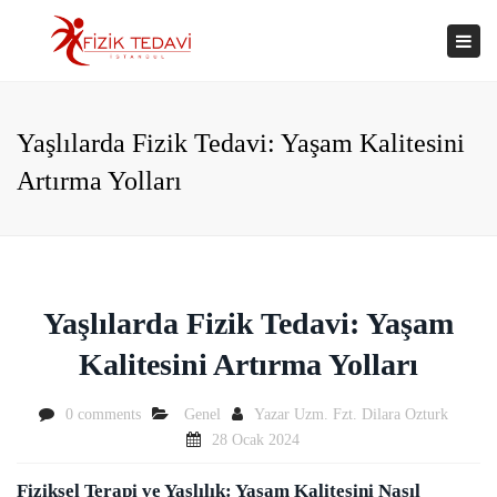
×
Togg
navi
Yaşlılarda Fizik Tedavi: Yaşam Kalitesini
Artırma Yolları
Yaşlılarda Fizik Tedavi: Yaşam
Kalitesini Artırma Yolları
0 comments
Genel
Yazar
Uzm. Fzt. Dilara Ozturk
28 Ocak 2024
Fiziksel Terapi ve Yaşlılık: Yaşam Kalitesini Nasıl