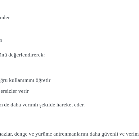
imler
ı
rünü değerlendirerek:
ğru kullanımını öğretir
ersizler verir
 de daha verimli şekilde hareket eder.
azlar, denge ve yürüme antrenmanlarını daha güvenli ve veriml