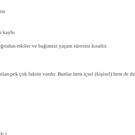
yon
n kaybı
oğrudan etkiler ve bağımsız yaşam süresini kısaltır.
lan pek çok faktör vardır. Bunlar hem içsel (kişisel) hem de dışs
vb.)