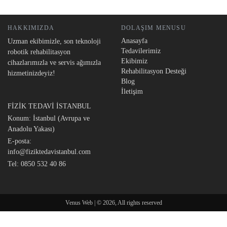
HAKKIMIZDA
DOLAŞIM MENUSU
Anasayfa
Uzman ekibimizle, son teknoloji
Tedavilerimiz
robotik rehabilitasyon
Ekibimiz
cihazlarımızla ve servis ağımızla
Rehabilitasyon Desteği
hizmetinizdeyiz!
Blog
İletişim
FİZİK TEDAVİ İSTANBUL
Konum: İstanbul (Avrupa ve
Anadolu Yakası)
E-posta:
info@fiziktedavistanbul.com
Tel:
0850 532 40 86
Venus Web | © 2026, All rights reserved