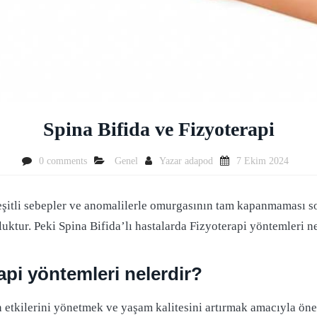
Spina Bifida ve Fizyoterapi
0 comments
Genel
Yazar
adapod
7 Ekim 2024
eşitli sebepler ve anomalilerle omurgasının tam kapanmaması s
uktur. Peki Spina Bifida’lı hastalarda Fizyoterapi yöntemleri ne
erapi yöntemleri nelerdir?
n etkilerini yönetmek ve yaşam kalitesini artırmak amacıyla öne