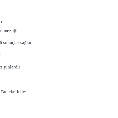
rı
etmezliği
ü sonuçlar sağlar.
r
ı şunlardır:
 Bu teknik ile: