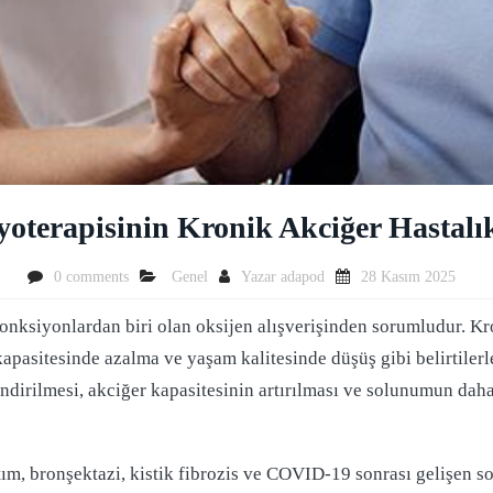
oterapisinin Kronik Akciğer Hastalık
0 comments
Genel
Yazar
adapod
28 Kasım 2025
onksiyonlardan biri olan oksijen alışverişinden sorumludur. Kr
r kapasitesinde azalma ve yaşam kalitesinde düşüş gibi belirtile
ndirilmesi, akciğer kapasitesinin artırılması ve solunumun dah
ım, bronşektazi, kistik fibrozis ve COVID-19 sonrası gelişen 