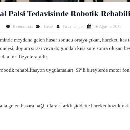
al Palsi Tedavisinde Robotik Rehabil
0 comments
Genel
Yazar
adapod
16 Ağustos 2025
eminde meydana gelen hasar sonucu ortaya çıkan, hareket, kas t
 öncesi, doğum sırası veya doğumdan kısa süre sonra oluşan bey
nden biri fizyoterapidir.
robotik rehabilitasyon uygulamaları, SP’li bireylerde motor fonk
a gelen hasara bağlı olarak farklı şiddette hareket bozuklukla