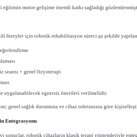
li eğitimin motor gelişime önemli katkı sağladığı gözlemlenmişt
i bireyler için robotik rehabilitasyon süreci şu şekilde yapıland
değerlendirme
nlaması
z seansı + genel fizyoterapi
nması
 uygulanabilecek egzersiz önerileri verilmelidir.
ne, genel sağlık durumuna ve cihaz toleransına göre kişiselleştir
rin Entegrasyonu
iyi sonuçlar, robotik cihazların klasik terapi yöntemleriyle enteg