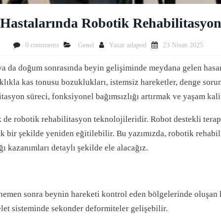
i Hastalarında Robotik Rehabilitasyo
0 comments
Genel
Yazar
adapod
23 Nisan 2025
 ya da doğum sonrasında beyin gelişiminde meydana gelen hasar
lıkla kas tonusu bozuklukları, istemsiz hareketler, denge sorunlar
ilitasyon süreci, fonksiyonel bağımsızlığı artırmak ve yaşam kali
 de robotik rehabilitasyon teknolojileridir. Robot destekli terap
k bir şekilde yeniden eğitilebilir. Bu yazımızda, robotik rehabi
ğı kazanımları detaylı şekilde ele alacağız.
emen sonra beynin hareketi kontrol eden bölgelerinde oluşan h
let sisteminde sekonder deformiteler gelişebilir.