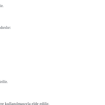
ir.
ırılır:
ilir.
re kullanılmasıyla elde edilir.