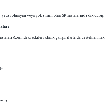
yetisi olmayan veya çok sınırlı olan SP hastalarında dik duruş v
aları
staları üzerindeki etkileri klinik çalışmalarla da desteklenmekt
şı
ş
artış