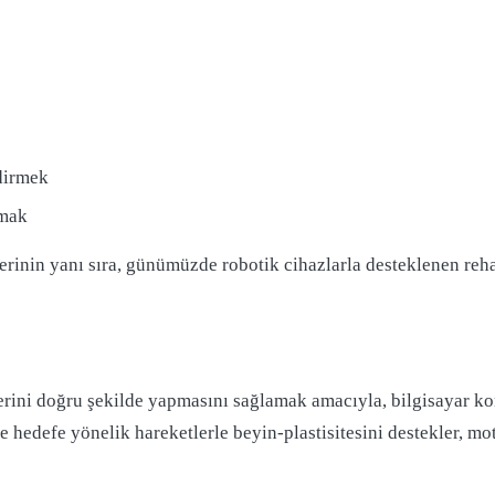
dirmek
amak
erinin yanı sıra, günümüzde robotik cihazlarla desteklenen reha
erini doğru şekilde yapmasını sağlamak amacıyla, bilgisayar ko
ve hedefe yönelik hareketlerle beyin-plastisitesini destekler, mo