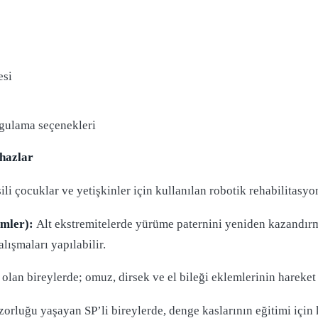
esi
ygulama seçenekleri
ihazlar
li çocuklar ve yetişkinler için kullanılan robotik rehabilitasyon
emler):
Alt ekstremitelerde yürüme paternini yeniden kazandırma
lışmaları yapılabilir.
lan bireylerde; omuz, dirsek ve el bileği eklemlerinin hareket k
luğu yaşayan SP’li bireylerde, denge kaslarının eğitimi için kul