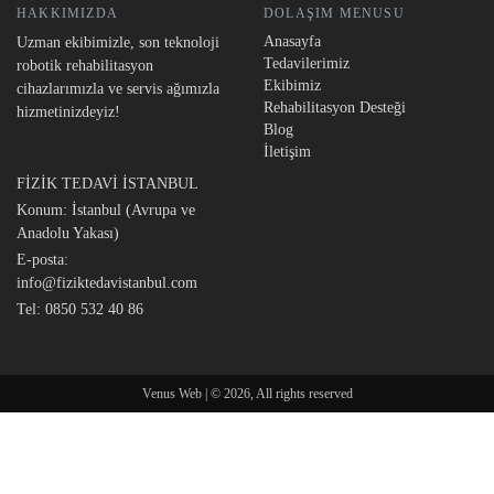
HAKKIMIZDA
DOLAŞIM MENUSU
Anasayfa
Uzman ekibimizle, son teknoloji
Tedavilerimiz
robotik rehabilitasyon
Ekibimiz
cihazlarımızla ve servis ağımızla
Rehabilitasyon Desteği
hizmetinizdeyiz!
Blog
İletişim
FİZİK TEDAVİ İSTANBUL
Konum: İstanbul (Avrupa ve
Anadolu Yakası)
E-posta:
info@fiziktedavistanbul.com
Tel:
0850 532 40 86
Venus Web | © 2026, All rights reserved