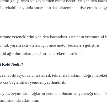
nlerini geliştirmek ve kaybedilen motor becerileri yeniden kaza
otik rehabilitasyonda amaç sinir-kas sistemini aktive etmek, doğ
rüme yeteneklerini yeniden kazandırır. Hastanın yürümesini iyi
nlük yaşam aktiviteleri için ince motor becerileri geliştirir.
ibi ağır durumlarda bağımsız hareketi destekler.
i Rolü Nedir?
 rehabilitasyonda cihazlar sık tekrar ile hastanın doğru hareke
-kas bağlantıları yeniden yapılandırılır.
syon, beynin sinir ağlarını yeniden oluşturma yeteneği olan nöro
anılmasında etkili olur.