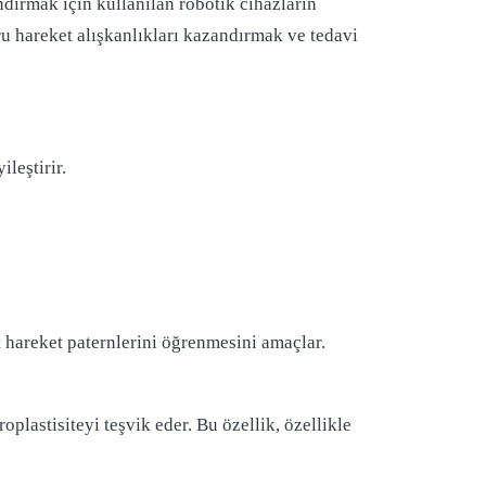
ndırmak için kullanılan robotik cihazların
ru hareket alışkanlıkları kazandırmak ve tedavi
leştirir.
t hareket paternlerini öğrenmesini amaçlar.
plastisiteyi teşvik eder. Bu özellik, özellikle