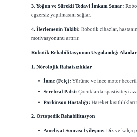
3. Yoğun ve Sürekli Tedavi İmkanı Sunar:
Robot
egzersiz yapılmasını sağlar.
4. İlerlemenin Takibi:
Robotik cihazlar, hastanın
motivasyonunu artırır.
Robotik Rehabilitasyonun Uygulandığı Alanlar
1. Nörolojik Rahatsızlıklar
İnme (Felç):
Yürüme ve ince motor becerile
Serebral Palsi:
Çocuklarda spastisiteyi azal
Parkinson Hastalığı:
Hareket kısıtlılıkların
2. Ortopedik Rehabilitasyon
Ameliyat Sonrası İyileşme:
Diz ve kalça pr