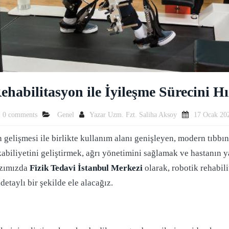
ehabilitasyon ile İyileşme Sürecini H
0 comments
Genel
Yazar
Uzm. Fzt. Saliha Aksoy
17 Ocak 20
elişmesi ile birlikte kullanım alanı genişleyen, modern tıbbın 
kabiliyetini geliştirmek, ağrı yönetimini sağlamak ve hastanın 
azımızda
Fizik Tedavi İstanbul Merkezi
olarak, robotik rehabil
detaylı bir şekilde ele alacağız.