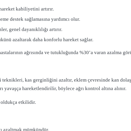
hareket kabiliyetini artırır.
eme destek sağlamasına yardımcı olur.
r, genel dayanıklılığı artırır.
ünü azaltarak daha konforlu hareket sağlar.
t hastalarının ağrısında ve tutukluğunda %30’a varan azalma gö
eknikleri, kas gerginliğini azaltır, eklem çevresinde kan dolaşım
 yavaşça hareketlendirilir, böylece ağrı kontrol altına alınır.
oldukça etkilidir.
rıyı azaltmak mümkündür.