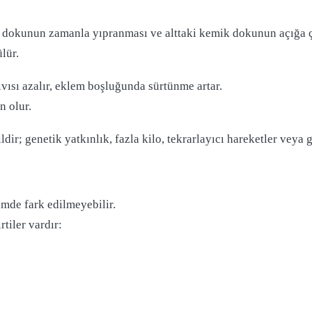
 dokunun zamanla yıpranması ve alttaki kemik dokunun açığa çık
lür.
vısı azalır, eklem boşluğunda sürtünme artar.
n olur.
dir; genetik yatkınlık, fazla kilo, tekrarlayıcı hareketler veya 
emde fark edilmeyebilir.
tiler vardır: