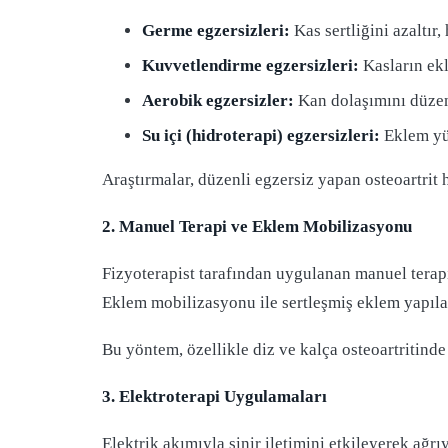
Germe egzersizleri:
Kas sertliğini azaltır, 
Kuvvetlendirme egzersizleri:
Kasların ekl
Aerobik egzersizler:
Kan dolaşımını düzenle
Su içi (hidroterapi) egzersizleri:
Eklem yük
Araştırmalar, düzenli egzersiz yapan osteoartri
2. Manuel Terapi ve Eklem Mobilizasyonu
Fizyoterapist tarafından uygulanan manuel terapi t
Eklem mobilizasyonu ile sertleşmiş eklem yapıları
Bu yöntem, özellikle diz ve kalça osteoartritinde 
3. Elektroterapi Uygulamaları
Elektrik akımıyla sinir iletimini etkileyerek ağ