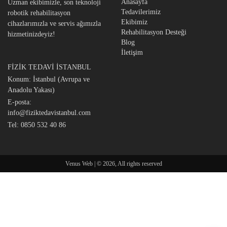
Anasayfa
Uzman ekibimizle, son teknoloji
Tedavilerimiz
robotik rehabilitasyon
Ekibimiz
cihazlarımızla ve servis ağımızla
Rehabilitasyon Desteği
hizmetinizdeyiz!
Blog
İletişim
FİZİK TEDAVİ İSTANBUL
Konum: İstanbul (Avrupa ve
Anadolu Yakası)
E-posta:
info@fiziktedavistanbul.com
Tel:
0850 532 40 86
Venus Web | © 2026, All rights reserved