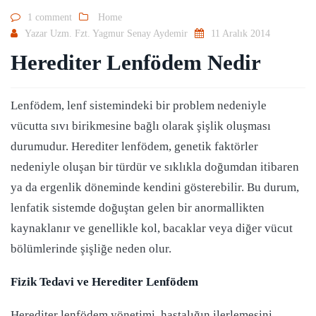
1 comment
Home
Yazar
Uzm. Fzt. Yagmur Senay Aydemir
11 Aralık 2014
Herediter Lenfödem Nedir
Lenfödem, lenf sistemindeki bir problem nedeniyle
vücutta sıvı birikmesine bağlı olarak şişlik oluşması
durumudur. Herediter lenfödem, genetik faktörler
nedeniyle oluşan bir türdür ve sıklıkla doğumdan itibaren
ya da ergenlik döneminde kendini gösterebilir. Bu durum,
lenfatik sistemde doğuştan gelen bir anormallikten
kaynaklanır ve genellikle kol, bacaklar veya diğer vücut
bölümlerinde şişliğe neden olur.
Fizik Tedavi ve Herediter Lenfödem
Herediter lenfödem yönetimi, hastalığın ilerlemesini