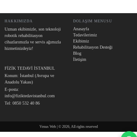
HAKKIMIZDA
DOLAŞIM MENUSU
Anasayfa
Uzman ekibimizle, son teknoloji
Tedavilerimiz
robotik rehabilitasyon
Ekibimiz
cihazlarımızla ve servis ağımızla
Rehabilitasyon Desteği
hizmetinizdeyiz!
Blog
İletişim
FİZİK TEDAVİ İSTANBUL
Konum: İstanbul (Avrupa ve
Anadolu Yakası)
E-posta:
info@fiziktedavistanbul.com
Tel:
0850 532 40 86
Venus Web | © 2026, All rights reserved