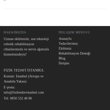
HAKKIMIZDA
DOLAŞIM MENUSU
Anasayfa
Uzman ekibimizle, son teknoloji
Tedavilerimiz
robotik rehabilitasyon
Ekibimiz
cihazlarımızla ve servis ağımızla
Rehabilitasyon Desteği
hizmetinizdeyiz!
Blog
İletişim
FİZİK TEDAVİ İSTANBUL
Konum: İstanbul (Avrupa ve
Anadolu Yakası)
E-posta:
info@fiziktedavistanbul.com
Tel:
0850 532 40 86