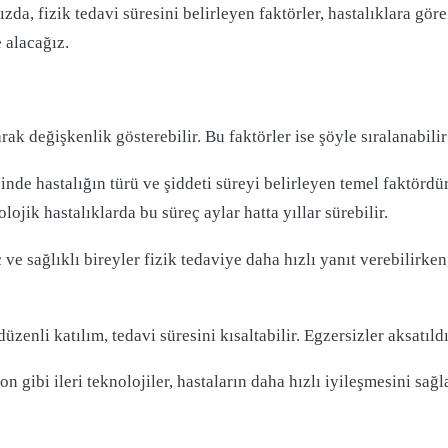
da, fizik tedavi süresini belirleyen faktörler, hastalıklara gör
 alacağız.
arak değişkenlik gösterebilir. Bu faktörler ise şöyle sıralanabilir
cinde hastalığın türü ve şiddeti süreyi belirleyen temel faktördü
lojik hastalıklarda bu süreç aylar hatta yıllar sürebilir.
ve sağlıklı bireyler fizik tedaviye daha hızlı yanıt verebilirke
düzenli katılım, tedavi süresini kısaltabilir. Egzersizler aksatıl
n gibi ileri teknolojiler, hastaların daha hızlı iyileşmesini sağl