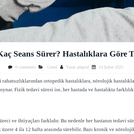
Kaç Seans Sürer? Hastalıklara Göre T
0 comments
Genel
Yazar
adapod
14 Şubat 2025
mi rahatsızlıklarından ortopedik hastalıklara, nörolojik hastalık
oynar. Fizik tedavi süresi ise, her hastada ve hastalıkta farklılı
üreci ve ihtiyaçları farklıdır. Bu nedenle her hastanın tedavi s
 üzere 4 ila 12 hafta arasında sürebilir. Bazı kronik ve nöroloji