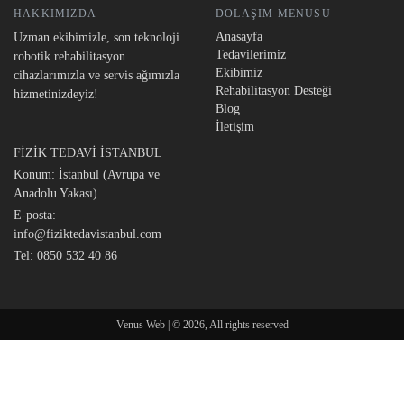
HAKKIMIZDA
DOLAŞIM MENUSU
Anasayfa
Uzman ekibimizle, son teknoloji
Tedavilerimiz
robotik rehabilitasyon
Ekibimiz
cihazlarımızla ve servis ağımızla
Rehabilitasyon Desteği
hizmetinizdeyiz!
Blog
İletişim
FİZİK TEDAVİ İSTANBUL
Konum: İstanbul (Avrupa ve
Anadolu Yakası)
E-posta:
info@fiziktedavistanbul.com
Tel:
0850 532 40 86
Venus Web | © 2026, All rights reserved