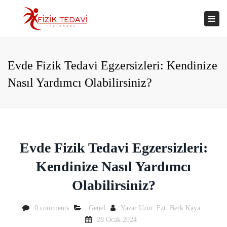
×
Togg
navi
Evde Fizik Tedavi Egzersizleri: Kendinize
Nasıl Yardımcı Olabilirsiniz?
Evde Fizik Tedavi Egzersizleri:
Kendinize Nasıl Yardımcı
Olabilirsiniz?
0 comments
Genel
Yazar
Uzm. Fzt. Berk Kaya
28 Ocak 2024