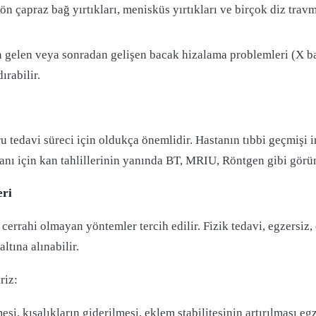
n çapraz bağ yırtıkları, menisküs yırtıkları ve birçok diz travm
gelen veya sonradan gelişen bacak hizalama problemleri (X ba
ırabilir.
 tedavi süreci için oldukça önemlidir. Hastanın tıbbi geçmişi 
 tanı için kan tahlillerinin yanında BT, MRIU, Röntgen gibi görü
eri
cerrahi olmayan yöntemler tercih edilir. Fizik tedavi, egzersiz,
ltına alınabilir.
riz:
i, kısalıkların giderilmesi, eklem stabilitesinin artırılması egze