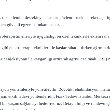
, diz eklemini destekleyen kasları güçlendirmek, hareket açıklı
den güvenli egzersiz imkanı sunar.
yoterapistin elleriyle uyguladığı bu özel tekniklerle eklem rahatl
bi elektroterapi teknikleri ile kaslar rahatlatılırken ağrının da
it enjeksiyonu ile kayganlığı artırarak ağrıyı azaltmak, PRP (Pl
asyon yöntemleriyle yönetilebilir. Robotik rehabilitasyon, manue
 için etkili tedavi yöntemleridir. Fizik Tedavi İstanbul Merkezi
f bir yaşam sağlamayı hedefliyoruz. Detaylı bilgi ve randevu iş