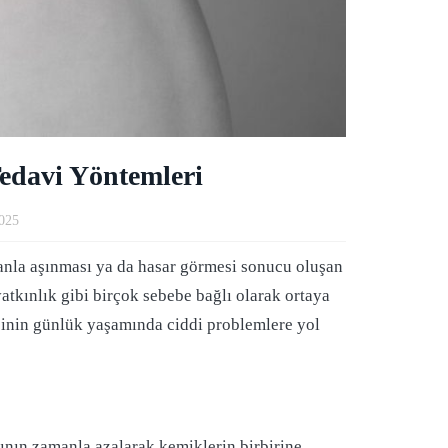
Tedavi Yöntemleri
2025
amanla aşınması ya da hasar görmesi sonucu oluşan
yatkınlık gibi birçok sebebe bağlı olarak ortaya
 kişinin günlük yaşamında ciddi problemlere yol
vının zamanla azalarak kemiklerin birbirine