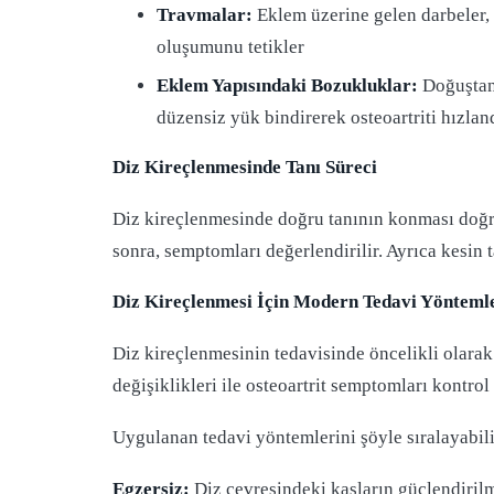
Travmalar:
Eklem üzerine gelen darbeler, ö
oluşumunu tetikler
Eklem Yapısındaki Bozukluklar:
Doğuştan 
düzensiz yük bindirerek osteoartriti hızland
Diz Kireçlenmesinde Tanı Süreci
Diz kireçlenmesinde doğru tanının konması doğru
sonra, semptomları değerlendirilir. Ayrıca kesin
Diz Kireçlenmesi İçin Modern Tedavi Yönteml
Diz kireçlenmesinin tedavisinde öncelikli olarak 
değişiklikleri ile osteoartrit semptomları kontrol a
Uygulanan tedavi yöntemlerini şöyle sıralayabili
Egzersiz:
Diz çevresindeki kasların güçlendirilmes