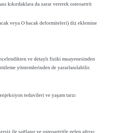
ası kıkırdaklara da zarar vererek osteoartrit
cak veya O bacak deformiteleri) diz eklemine
incelendikten ve detaylı fiziki muayenesinden
ntüleme yöntemlerinden de yararlanılabilir.
 enjeksiyon tedavileri ve yaşam tarzı
rsiz ile sağlanır ve osteoartritle gelen ağrıyı