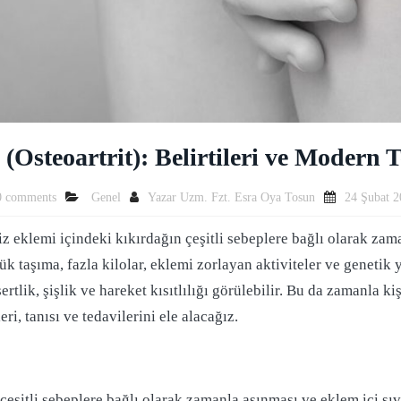
 (Osteoartrit): Belirtileri ve Modern 
0 comments
Genel
Yazar
Uzm. Fzt. Esra Oya Tosun
24 Şubat 
 diz eklemi içindeki kıkırdağın çeşitli sebeplere bağlı olarak z
ük taşıma, fazla kilolar, eklemi zorlayan aktiviteler ve genetik 
sertlik, şişlik ve hareket kısıtlılığı görülebilir. Bu da zamanla
ri, tanısı ve tedavilerini ele alacağız.
 çeşitli sebeplere bağlı olarak zamanla aşınması ve eklem içi sı