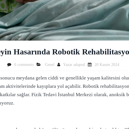
yin Hasarında Robotik Rehabilitas
0 comments
Genel
Yazar
adapod
20 Kasım 2024
 sonucu meydana gelen ciddi ve genellikle yaşam kalitesini olu
aktivitelerinde kayıplara yol açabilir. Robotik rehabilitasyon,
katkılar sağlar. Fizik Tedavi İstanbul Merkezi olarak, anoksik 
lıyoruz.