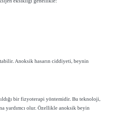
ijen eksikliği genellikle:
abilir. Anoksik hasarın ciddiyeti, beynin
ldığı bir fizyoterapi yöntemidir. Bu teknoloji,
rına yardımcı olur. Özellikle anoksik beyin