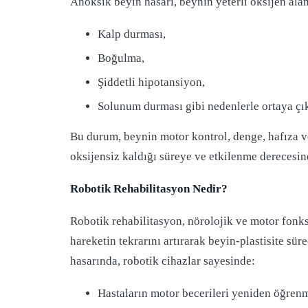
Anoksik beyin hasarı, beynin yeterli oksijen ala
Kalp durması,
Boğulma,
Şiddetli hipotansiyon,
Solunum durması gibi nedenlerle ortaya çık
Bu durum, beynin motor kontrol, denge, hafıza ve 
oksijensiz kaldığı süreye ve etkilenme derecesine
Robotik Rehabilitasyon Nedir?
Robotik rehabilitasyon, nörolojik ve motor fonksi
hareketin tekrarını artırarak beyin-plastisite sür
hasarında, robotik cihazlar sayesinde:
Hastaların motor becerileri yeniden öğrenm