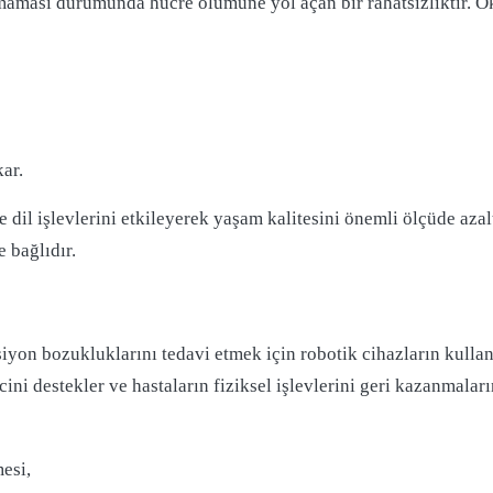
maması durumunda hücre ölümüne yol açan bir rahatsızlıktır. Oks
ar.
dil işlevlerini etkileyerek yaşam kalitesini önemli ölçüde azalt
 bağlıdır.
yon bozukluklarını tedavi etmek için robotik cihazların kullanı
ecini destekler ve hastaların fiziksel işlevlerini geri kazanmala
esi,