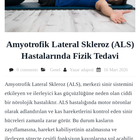
Amyotrofik Lateral Skleroz (ALS)
Hastalarında Fizik Tedavi
0 comments
Genel
Yazar
adapod
16 Mart 2026
Amyotrofik Lateral Skleroz (ALS), merkezi sinir sistemini
etkileyen ve ilerleyici kas güçsüzlüğüne neden olan ciddi
bir nörolojik hastalıktır. ALS hastalığında motor nöronlar
olarak adlandırılan ve kas hareketlerini kontrol eden sinir
hücreleri zamanla zarar görür. Bu durum kasların
zayıflamasına, hareket kabiliyetinin azalmasına ve
ilerleyen süreçte çeşitli fonksiyon kayıplarına yol açabilir.